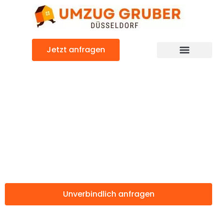
Zum
Inhalt
springen
Jetzt anfragen
Günstiger Trabzon Umzug
Umzug
Düsseldorf
Trabzon
Unverbindlich anfragen