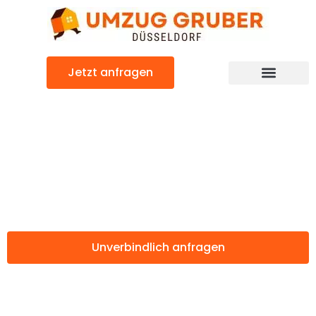
Zum
Inhalt
springen
Jetzt anfragen
Günstiger Hatay Umzug
Umzug
Düsseldorf Hatay
Unverbindlich anfragen
Weitere Informationen