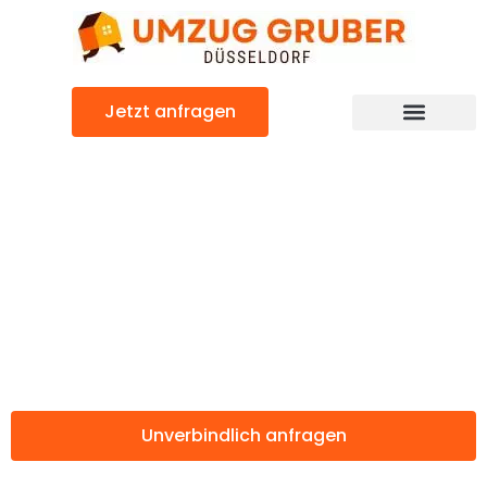
Zum
Inhalt
springen
Jetzt anfragen
Günstiger Balikesir Umzug
Umzug
Düsseldorf
Balikesir
Unverbindlich anfragen