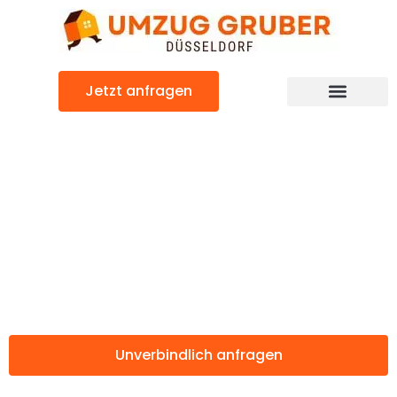
Zum
Inhalt
springen
Jetzt anfragen
Günstiger Kayseri Umzug
Umzug
Düsseldorf
Kayseri
Unverbindlich anfragen