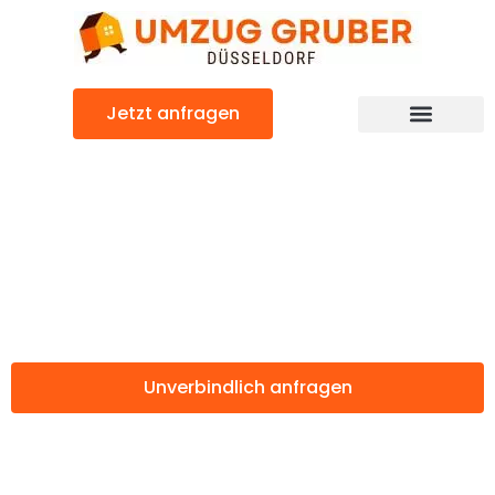
Zum
Inhalt
springen
Jetzt anfragen
Günstiger Elazig Umzug
Umzug
Düsseldorf Elazig
Unverbindlich anfragen
Weitere Informationen