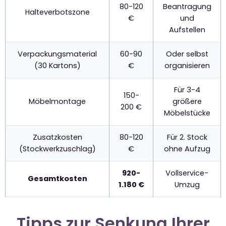
80-120
Beantragung
Halteverbotszone
€
und
Aufstellen
Verpackungsmaterial
60-90
Oder selbst
(30 Kartons)
€
organisieren
Für 3-4
150-
Möbelmontage
größere
200 €
Möbelstücke
Zusatzkosten
80-120
Für 2. Stock
(Stockwerkzuschlag)
€
ohne Aufzug
920-
Vollservice-
Gesamtkosten
1.180 €
Umzug
Tipps zur Senkung Ihrer