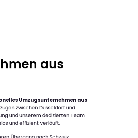
3
ehmen aus
ionelles Umzugsunternehmen aus
zügen zwischen Düsseldorf und
rung und unserem dedizierten Team
los und effizient verläuft.
Ihren Übergang nach Schweiz