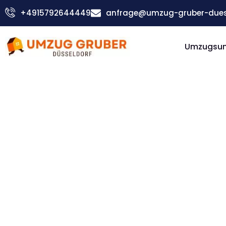
Zum
+4915792644449
anfrage@umzug-gruber-duess
Inhalt
springen
Umzugsu
Günstiger Schweiz Umzug
Umzug
Düsseldorf