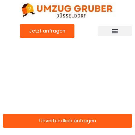
Zum
Inhalt
springen
Jetzt anfragen
Günstiger Wettingen Umzug
Umzug
Düsseldorf
Wettingen
Unverbindlich anfragen