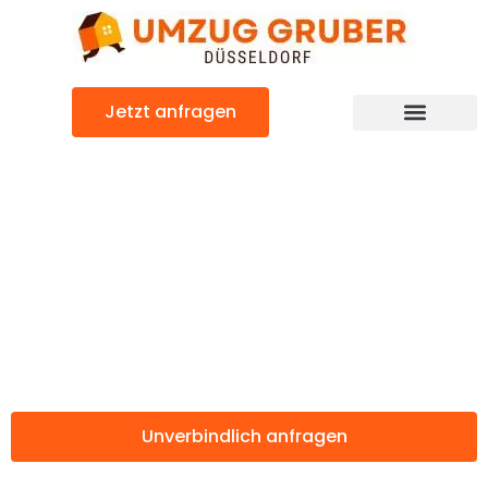
Zum
Inhalt
springen
Jetzt anfragen
Günstiger Lugano Umzug
Umzug
Düsseldorf
Lugano
Unverbindlich anfragen