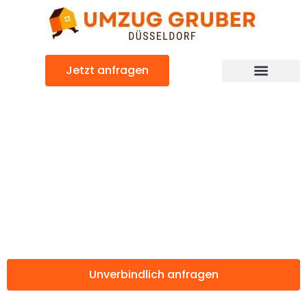
Zum
Inhalt
springen
Jetzt anfragen
Günstiger Kreuzlingen Umzug
Umzug
Düsseldorf
Kreuzlingen
Unverbindlich anfragen