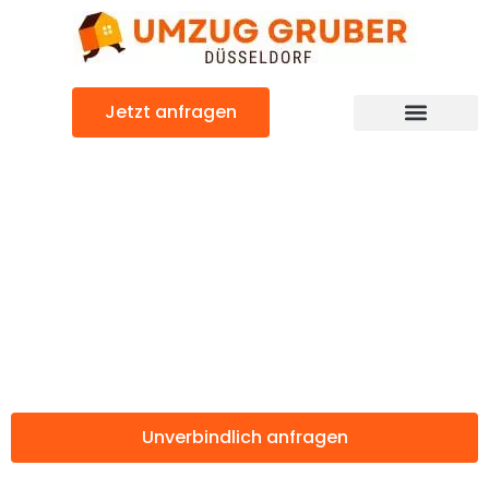
Zum
Inhalt
springen
Jetzt anfragen
Günstiger Erzincan Umzug
Umzug
Düsseldorf
Erzincan
Unverbindlich anfragen