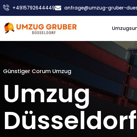
Zum
+4915792644449
anfrage@umzug-gruber-duess
Inhalt
springen
Umzugsu
Günstiger Corum Umzug
Umzug
Düsseldorf