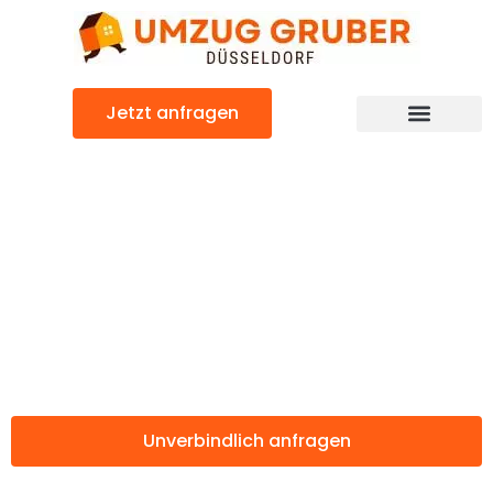
Zum
Inhalt
springen
Jetzt anfragen
Günstiger Der Potteries Umzug
Umzug
Düsseldorf Der
Potteries
Unverbindlich anfragen