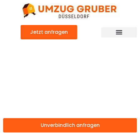
Zum
Inhalt
springen
Jetzt anfragen
Günstiger Leicester Umzug
Umzug
Düsseldorf
Leicester
Unverbindlich anfragen