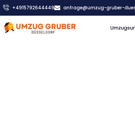
Zum
+4915792644449
anfrage@umzug-gruber-duess
Inhalt
springen
Umzugsu
Günstiger Bedford Umzug
Umzug
Düsseldorf