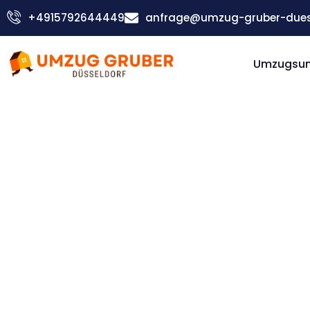
Zum
+4915792644449
anfrage@umzug-gruber-duess
Inhalt
springen
Umzugsu
Günstiger Swindon Umzug
Umzug
Düsseldorf