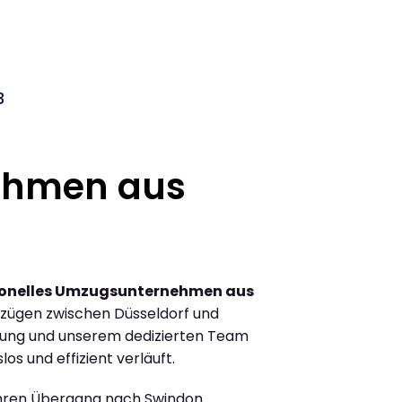
3
ehmen aus
ionelles Umzugsunternehmen aus
zügen zwischen Düsseldorf und
rung und unserem dedizierten Team
los und effizient verläuft.
Ihren Übergang nach Swindon