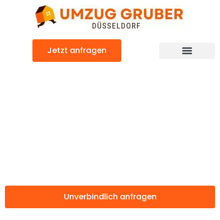
Zum
Inhalt
springen
Jetzt anfragen
Günstiger Brighton Umzug
Umzug
Düsseldorf
Brighton
Unverbindlich anfragen