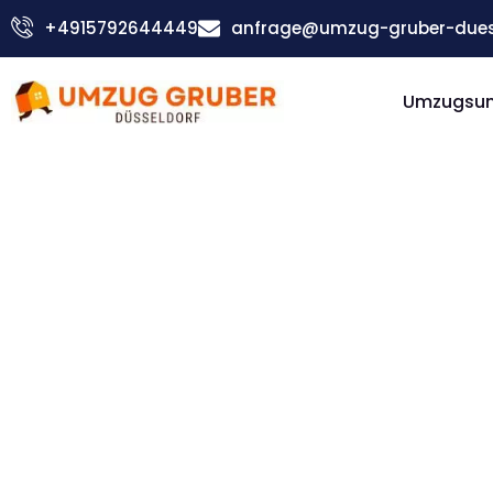
Zum
+4915792644449
anfrage@umzug-gruber-duess
Inhalt
springen
Umzugsu
Günstiger Vaduz Umzug
Umzug
Düsseldorf