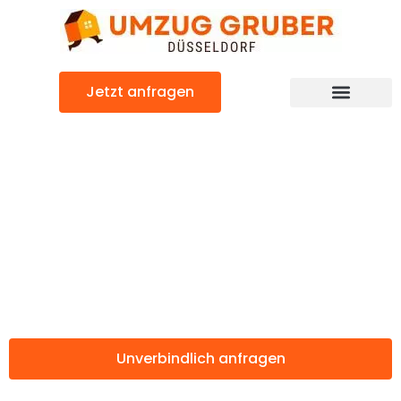
Zum
Inhalt
springen
Jetzt anfragen
Günstiger Sotschi Umzug
Umzug
Düsseldorf
Sotschi
Unverbindlich anfragen