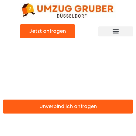
Zum
Inhalt
springen
Jetzt anfragen
Günstiger Balti Umzug
Umzug
Düsseldorf Balti
Unverbindlich anfragen
Weitere Informationen