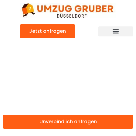
Zum
Inhalt
springen
Jetzt anfragen
Günstiger Douglas Umzug
Umzug
Düsseldorf
Douglas
Unverbindlich anfragen