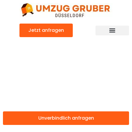
Zum
Inhalt
springen
Jetzt anfragen
Günstiger Thorshavn Umzug
Umzug
Düsseldorf
Thorshavn
Unverbindlich anfragen