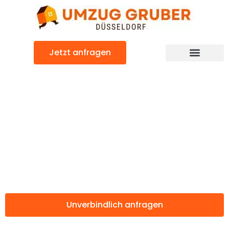
Zum
Inhalt
springen
Jetzt anfragen
Günstiger Kaliningrad Umzug
Umzug
Düsseldorf
Kaliningrad
Unverbindlich anfragen