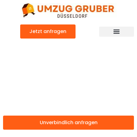
Zum
Inhalt
springen
Jetzt anfragen
Günstiger Leganés Umzug
Umzug
Düsseldorf
Leganés
Unverbindlich anfragen