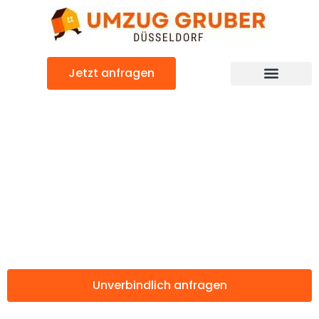
Zum
Inhalt
springen
Jetzt anfragen
Günstiger Alcobendas Umzug
Umzug
Düsseldorf
Alcobendas
Unverbindlich anfragen