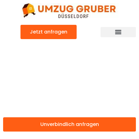
Zum
Inhalt
springen
Jetzt anfragen
Günstiger Burgos Umzug
Umzug
Düsseldorf
Burgos
Unverbindlich anfragen