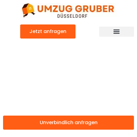
Zum
Inhalt
springen
Jetzt anfragen
Günstiger s-Hertogenbosch Umzug
Umzug
Düsseldorf s-
Hertogenbosch
Unverbindlich anfragen