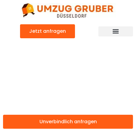
Zum
Inhalt
springen
Jetzt anfragen
Günstiger Dordrecht Umzug
Umzug
Düsseldorf
Dordrecht
Unverbindlich anfragen