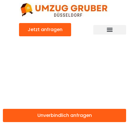
Zum
Inhalt
springen
Jetzt anfragen
Günstiger Amsterdam Umzug
Umzug
Düsseldorf
Amsterdam
Unverbindlich anfragen