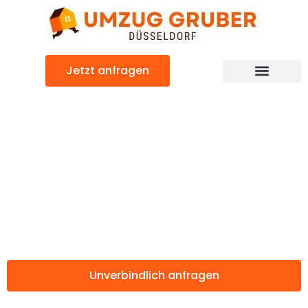
Zum
Inhalt
springen
Jetzt anfragen
Günstiger Nijmegen Umzug
Umzug
Düsseldorf
Nijmegen
Unverbindlich anfragen