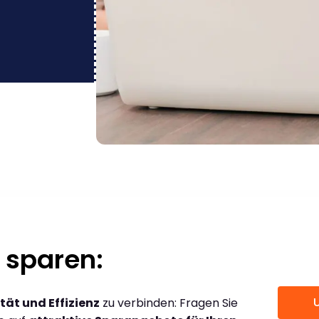
 sparen:
tät und Effizienz
zu verbinden: Fragen Sie