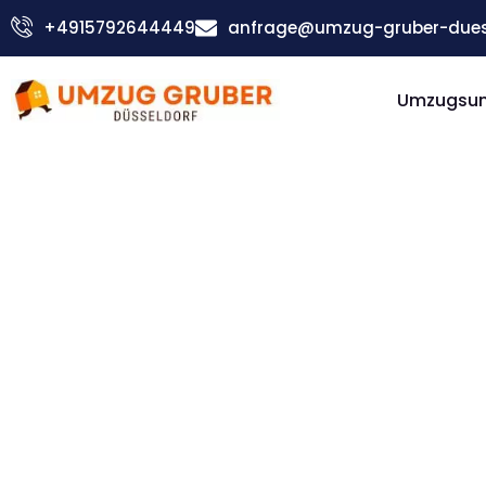
Zum
+4915792644449
anfrage@umzug-gruber-duess
Inhalt
springen
Umzugsu
Günstiger Haarlemmermeer Umzug
Umzug
Düsseldorf