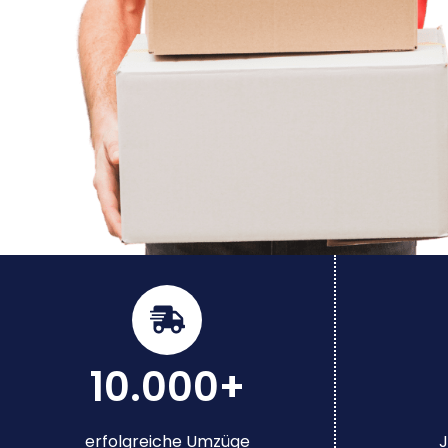
10.000+
erfolgreiche Umzüge
J