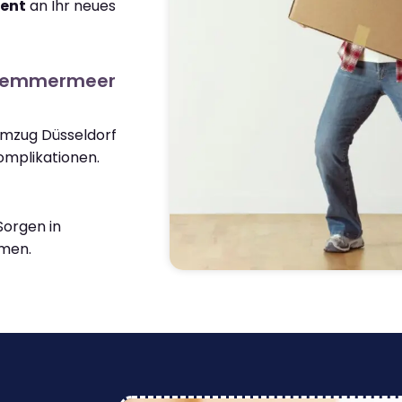
ient
an Ihr neues
rlemmermeer
Umzug Düsseldorf
mplikationen.
orgen in
men.