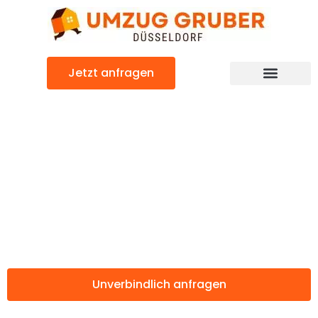
Zum
Inhalt
springen
Jetzt anfragen
Günstiger Tirgu-Mures Umzug
Umzug
Düsseldorf Tirgu-
Mures
Unverbindlich anfragen