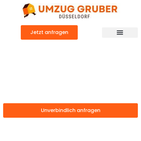
Zum
Inhalt
springen
Jetzt anfragen
Günstiger Iasi Umzug
Umzug
Düsseldorf Iasi
Unverbindlich anfragen
Weitere Informationen