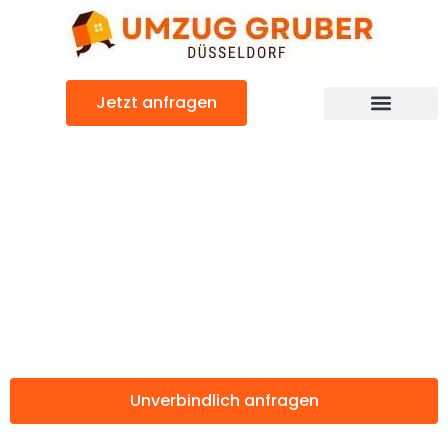
Zum
Inhalt
springen
Jetzt anfragen
Günstiger Râmnicu Vâlcea Umzug
Umzug
Düsseldorf
Râmnicu Vâlcea
Unverbindlich anfragen