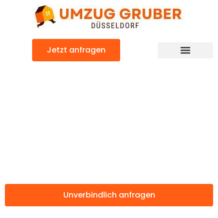
Zum
Inhalt
springen
Jetzt anfragen
Günstiger Szczecin Umzug
Umzug
Düsseldorf
Szczecin
Unverbindlich anfragen