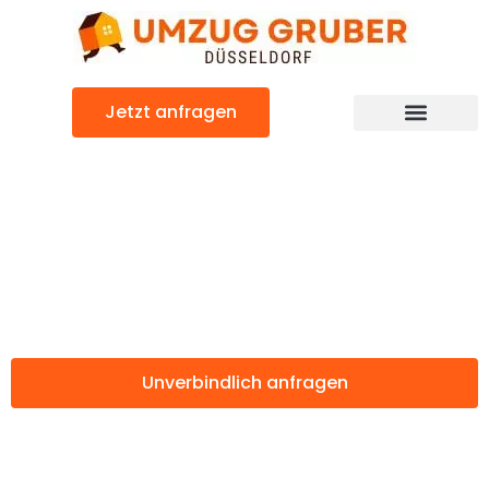
Zum
Inhalt
springen
Jetzt anfragen
Günstiger Łódź Umzug
Umzug
Düsseldorf Łódź
Unverbindlich anfragen
Weitere Informationen