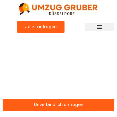
Zum
Inhalt
springen
Jetzt anfragen
Günstiger Olmütz Umzug
Umzug
Düsseldorf
Olmütz
Unverbindlich anfragen