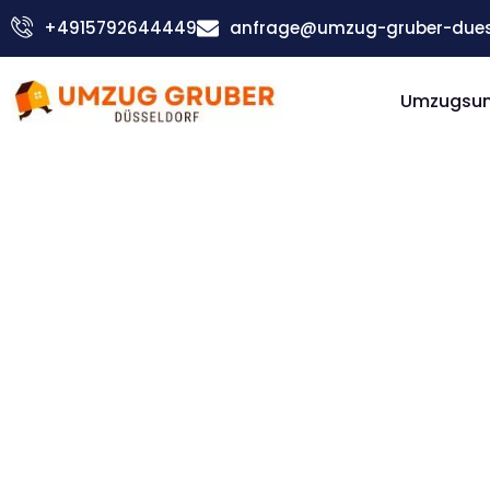
Zum
+4915792644449
anfrage@umzug-gruber-duess
Inhalt
springen
Umzugsu
Günstiger Brünn Umzug
Umzug
Düsseldorf