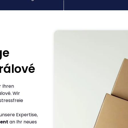
ge
rálové
r Ihren
lové. Wir
stressfreie
nsere Expertise,
ient
an Ihr neues