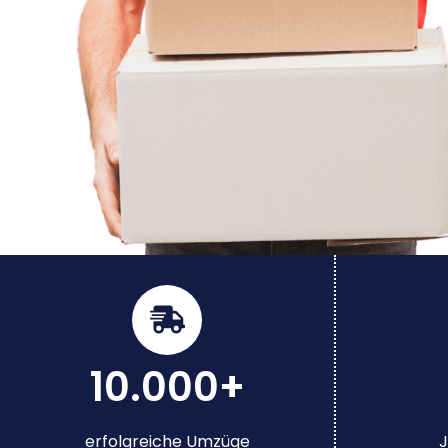
10.000+
erfolgreiche Umzüge
J