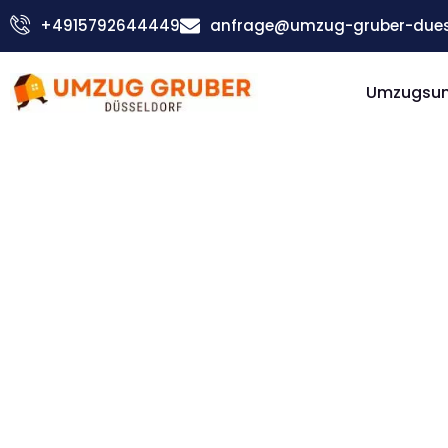
Zum
+4915792644449
anfrage@umzug-gruber-duess
Inhalt
springen
Umzugsu
Günstiger Hradec Králové Umzug
Umzug
Düsseldorf