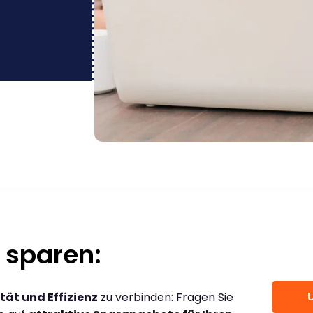
 sparen:
tät und Effizienz
zu verbinden: Fragen Sie