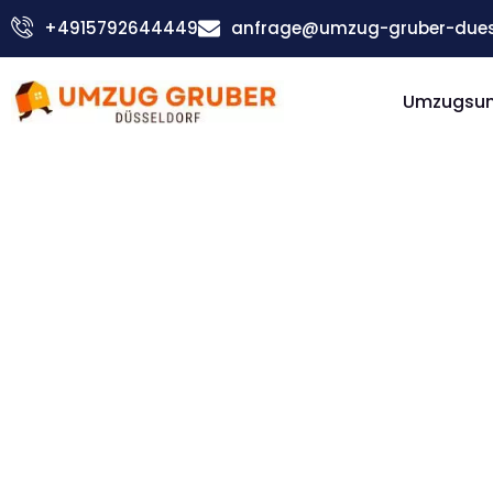
Zum
+4915792644449
anfrage@umzug-gruber-duess
Inhalt
springen
Umzugsu
Günstiger Klagenfurt Umzug
Umzug
Düsseldorf