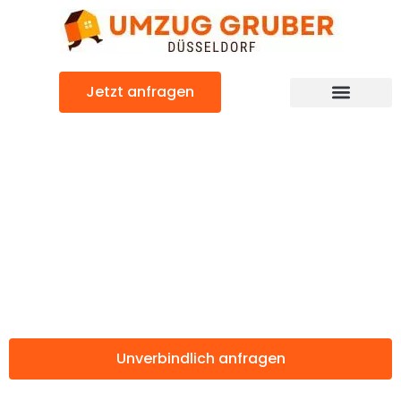
Zum
Inhalt
springen
Jetzt anfragen
Günstiger Kapfenberg Umzug
Umzug
Düsseldorf
Kapfenberg
Unverbindlich anfragen