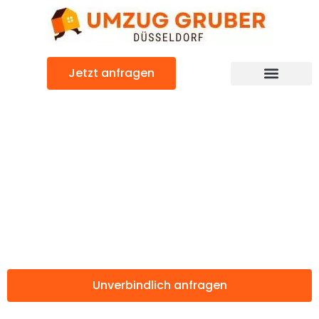
Zum
Inhalt
springen
Jetzt anfragen
Günstiger Dornbirn Umzug
Umzug
Düsseldorf
Dornbirn
Unverbindlich anfragen