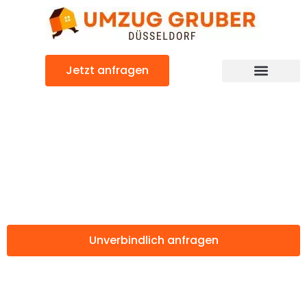
Zum
Inhalt
springen
Jetzt anfragen
Günstiger Mönchengladbach Umzug
Umzug Düsseldorf
Mönchengladbac
Unverbindlich anfragen
Weitere Informationen