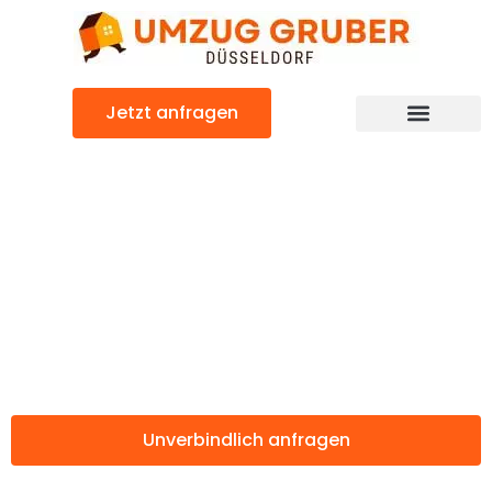
Zum
Inhalt
springen
Jetzt anfragen
Günstiger Leverkusen Umzug
Umzug
Düsseldorf
Leverkusen
Unverbindlich anfragen