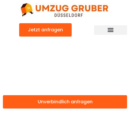
Zum
Inhalt
springen
Jetzt anfragen
Günstiger Kiel Umzug
Umzug
Düsseldorf Kiel
Unverbindlich anfragen
Weitere Informationen