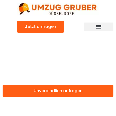
Zum
Inhalt
springen
Jetzt anfragen
Günstiger Vejle Umzug
Umzug
Düsseldorf Vejle
Unverbindlich anfragen
Weitere Informationen