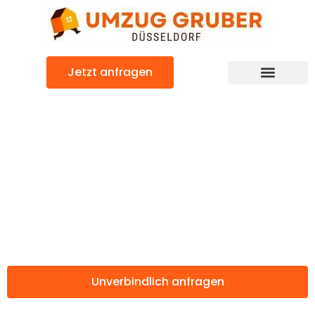
Zum
Inhalt
springen
Jetzt anfragen
Günstiger Esbjerg Umzug
Umzug
Düsseldorf
Esbjerg
Unverbindlich anfragen