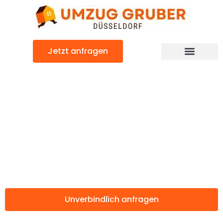
Zum
Inhalt
springen
Jetzt anfragen
Günstiger Tastrup Umzug
Umzug
Düsseldorf
Tastrup
Unverbindlich anfragen