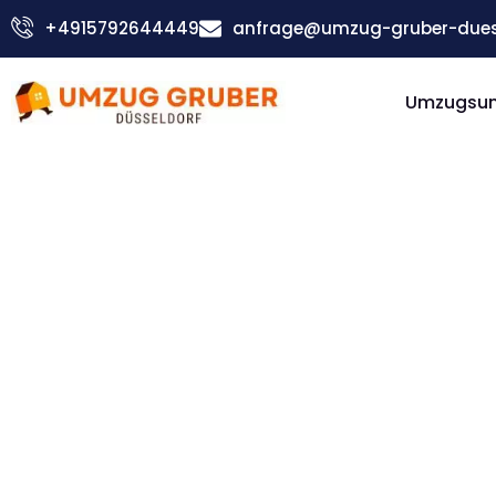
Zum
+4915792644449
anfrage@umzug-gruber-duess
Inhalt
springen
Umzugsu
Günstiger Trnava Umzug
Umzug
Düsseldorf