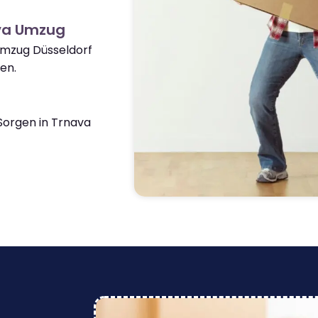
va Umzug
Umzug Düsseldorf
en.
orgen in Trnava