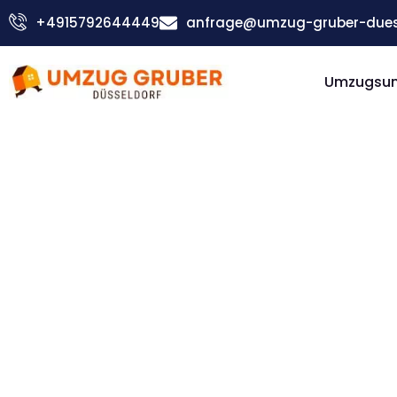
Zum
+4915792644449
anfrage@umzug-gruber-duess
Inhalt
springen
Umzugsu
Günstiger Banská Bystrica Umzug
Umzug
Düsseldorf