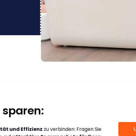
 sparen:
tät und Effizienz
zu verbinden: Fragen Sie