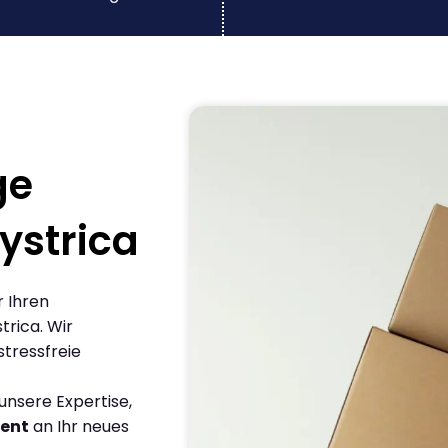
ge
ystrica
r Ihren
rica. Wir
stressfreie
nsere Expertise,
ient
an Ihr neues