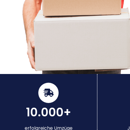
10.000+
erfolgreiche Umzüge
J